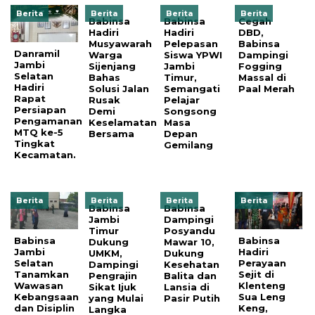
Berita
Berita
Berita
Berita
Babinsa
Babinsa
Cegah
Hadiri
Hadiri
DBD,
Musyawarah
Pelepasan
Babinsa
Danramil
Warga
Siswa YPWI
Dampingi
Jambi
Sijenjang
Jambi
Fogging
Selatan
Bahas
Timur,
Massal di
Hadiri
Solusi Jalan
Semangati
Paal Merah
Rapat
Rusak
Pelajar
Persiapan
Demi
Songsong
Pengamanan
Keselamatan
Masa
MTQ ke-5
Bersama
Depan
Tingkat
Gemilang
Kecamatan.
Berita
Berita
Berita
Berita
Babinsa
Babinsa
Jambi
Dampingi
Timur
Posyandu
Babinsa
Babinsa
Dukung
Mawar 10,
Jambi
Hadiri
UMKM,
Dukung
Selatan
Perayaan
Dampingi
Kesehatan
Tanamkan
Sejit di
Pengrajin
Balita dan
Wawasan
Klenteng
Sikat Ijuk
Lansia di
Kebangsaan
Sua Leng
yang Mulai
Pasir Putih
dan Disiplin
Keng,
Langka