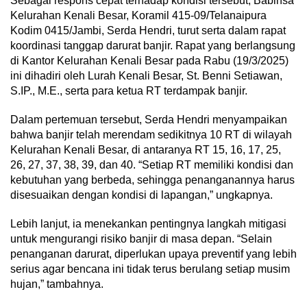
Sebagai respons cepat terhadap kondisi tersebut, Babinsa
Kelurahan Kenali Besar, Koramil 415-09/Telanaipura
Kodim 0415/Jambi, Serda Hendri, turut serta dalam rapat
koordinasi tanggap darurat banjir. Rapat yang berlangsung
di Kantor Kelurahan Kenali Besar pada Rabu (19/3/2025)
ini dihadiri oleh Lurah Kenali Besar, St. Benni Setiawan,
S.IP., M.E., serta para ketua RT terdampak banjir.
Dalam pertemuan tersebut, Serda Hendri menyampaikan
bahwa banjir telah merendam sedikitnya 10 RT di wilayah
Kelurahan Kenali Besar, di antaranya RT 15, 16, 17, 25,
26, 27, 37, 38, 39, dan 40. “Setiap RT memiliki kondisi dan
kebutuhan yang berbeda, sehingga penanganannya harus
disesuaikan dengan kondisi di lapangan,” ungkapnya.
Lebih lanjut, ia menekankan pentingnya langkah mitigasi
untuk mengurangi risiko banjir di masa depan. “Selain
penanganan darurat, diperlukan upaya preventif yang lebih
serius agar bencana ini tidak terus berulang setiap musim
hujan,” tambahnya.