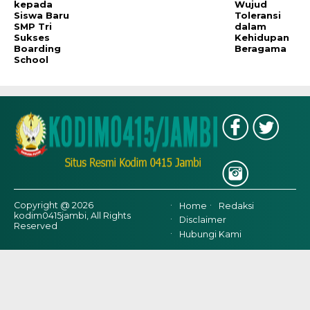
kepada
Wujud
Siswa Baru
Toleransi
SMP Tri
dalam
Sukses
Kehidupan
Boarding
Beragama
School
Copyright @ 2026
Home
Redaksi
kodim0415jambi, All Rights
Disclaimer
Reserved
Hubungi Kami