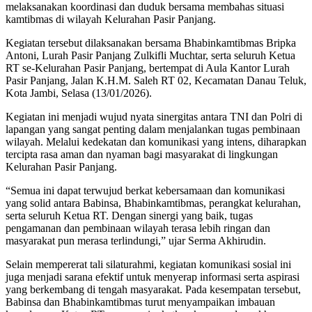
melaksanakan koordinasi dan duduk bersama membahas situasi
kamtibmas di wilayah Kelurahan Pasir Panjang.
Kegiatan tersebut dilaksanakan bersama Bhabinkamtibmas Bripka
Antoni, Lurah Pasir Panjang Zulkifli Muchtar, serta seluruh Ketua
RT se-Kelurahan Pasir Panjang, bertempat di Aula Kantor Lurah
Pasir Panjang, Jalan K.H.M. Saleh RT 02, Kecamatan Danau Teluk,
Kota Jambi, Selasa (13/01/2026).
Kegiatan ini menjadi wujud nyata sinergitas antara TNI dan Polri di
lapangan yang sangat penting dalam menjalankan tugas pembinaan
wilayah. Melalui kedekatan dan komunikasi yang intens, diharapkan
tercipta rasa aman dan nyaman bagi masyarakat di lingkungan
Kelurahan Pasir Panjang.
“Semua ini dapat terwujud berkat kebersamaan dan komunikasi
yang solid antara Babinsa, Bhabinkamtibmas, perangkat kelurahan,
serta seluruh Ketua RT. Dengan sinergi yang baik, tugas
pengamanan dan pembinaan wilayah terasa lebih ringan dan
masyarakat pun merasa terlindungi,” ujar Serma Akhirudin.
Selain mempererat tali silaturahmi, kegiatan komunikasi sosial ini
juga menjadi sarana efektif untuk menyerap informasi serta aspirasi
yang berkembang di tengah masyarakat. Pada kesempatan tersebut,
Babinsa dan Bhabinkamtibmas turut menyampaikan imbauan