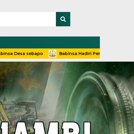
a sebapo
Babinsa Hadiri Penyuluhan dan Pelayanan T