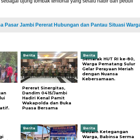
ebagai ujung tombak teritorial yang selalu hadir dan peduli
sa Pasar Jambi Pererat Hubungan dan Pantau Situasi Warg
Berita
Berita
Semarak HUT RI ke-80,
Warga Pematang Sulur
Gelar Perayaan Meriah
dengan Nuansa
Kebersamaan.
Pererat Sinergitas,
gan
Dandim 0415/Jambi
ui
Hadiri Kenal Pamit
Wakapolda dan Buka
tif.
Puasa Bersama
Berita
Berita
Redam Ketegangan
gi
Warga, Babinsa Serma