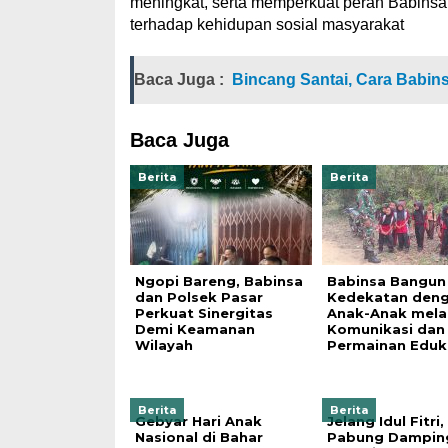
meningkat, serta memperkuat peran Babinsa s
terhadap kehidupan sosial masyarakat
Baca Juga :
Bincang Santai, Cara Babin
Baca Juga
Berita
Berita
Ngopi Bareng, Babinsa
Babinsa Bangun
dan Polsek Pasar
Kedekatan den
Perkuat Sinergitas
Anak-Anak melal
Demi Keamanan
Komunikasi dan
Wilayah
Permainan Eduka
Berita
Berita
Gebyar Hari Anak
Jelang Idul Fitri,
Nasional di Bahar
Pabung Dampin