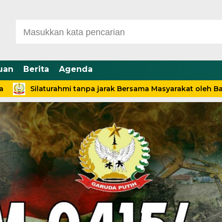
uan
Berita
Agenda
laturahmi tanpa jarak Bersama Masyarakat oleh Babinsa Des