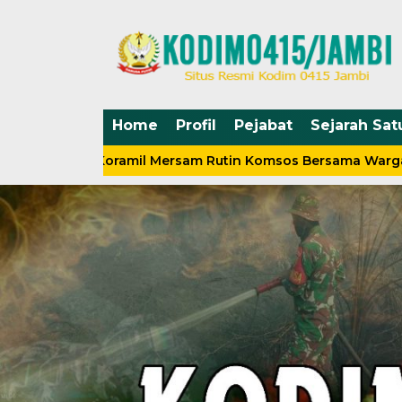
Home
Profil
Pejabat
Sejarah Sat
insa Koramil Mersam Rutin Komsos Bersama Warga
Si