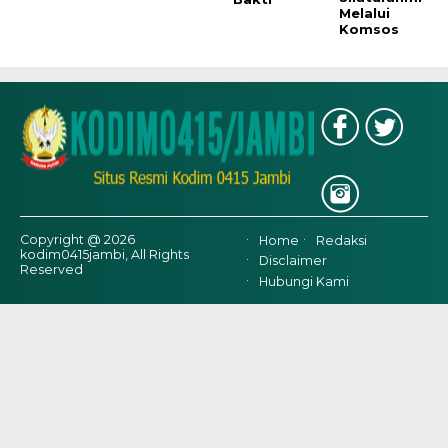
Melalui
Komsos
Copyright @ 2026
Home
Redaksi
kodim0415jambi, All Rights
Disclaimer
Reserved
Hubungi Kami