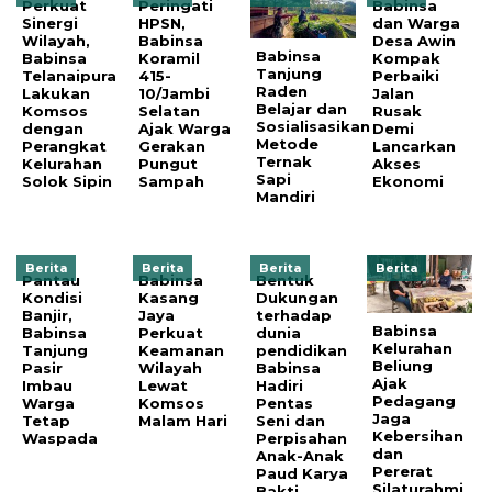
Perkuat
Peringati
Babinsa
Sinergi
HPSN,
dan Warga
Wilayah,
Babinsa
Desa Awin
Babinsa
Babinsa
Koramil
Kompak
Tanjung
Telanaipura
415-
Perbaiki
Raden
Lakukan
10/Jambi
Jalan
Belajar dan
Komsos
Selatan
Rusak
Sosialisasikan
dengan
Ajak Warga
Demi
Metode
Perangkat
Gerakan
Lancarkan
Ternak
Kelurahan
Pungut
Akses
Sapi
Solok Sipin
Sampah
Ekonomi
Mandiri
Berita
Berita
Berita
Berita
Pantau
Babinsa
Bentuk
Kondisi
Kasang
Dukungan
Banjir,
Jaya
terhadap
Babinsa
Babinsa
Perkuat
dunia
Kelurahan
Tanjung
Keamanan
pendidikan
Beliung
Pasir
Wilayah
Babinsa
Ajak
Imbau
Lewat
Hadiri
Pedagang
Warga
Komsos
Pentas
Jaga
Tetap
Malam Hari
Seni dan
Kebersihan
Waspada
Perpisahan
dan
Anak-Anak
Pererat
Paud Karya
Silaturahmi
Bakti