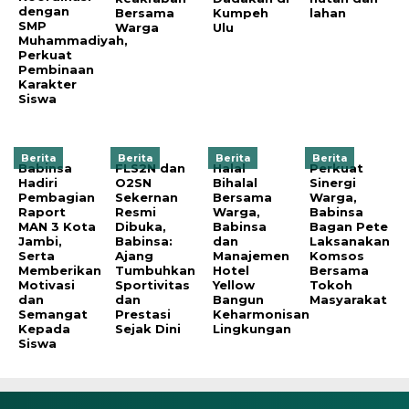
dengan
Bersama
Kumpeh
lahan
SMP
Warga
Ulu
Muhammadiyah,
Perkuat
Pembinaan
Karakter
Siswa
Berita
Berita
Berita
Berita
Babinsa
FLS2N dan
Halal
Perkuat
Hadiri
O2SN
Bihalal
Sinergi
Pembagian
Sekernan
Bersama
Warga,
Raport
Resmi
Warga,
Babinsa
MAN 3 Kota
Dibuka,
Babinsa
Bagan Pete
Jambi,
Babinsa:
dan
Laksanakan
Serta
Ajang
Manajemen
Komsos
Memberikan
Tumbuhkan
Hotel
Bersama
Motivasi
Sportivitas
Yellow
Tokoh
dan
dan
Bangun
Masyarakat
Semangat
Prestasi
Keharmonisan
Kepada
Sejak Dini
Lingkungan
Siswa