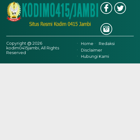
Copyright @ 2026
Home
Redaksi
kodim0415jambi, All Rights
Disclaimer
Reserved
Hubungi Kami