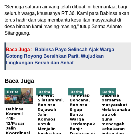
“Semoga saluran air yang telah dibuat ini bermanfaat bagi
seluruh warga, khususnya RT 36. Kami para Babinsa akan
terus hadir dan siap membantu kesulitan masyarakat di
desa binaan kami masing-masing,” tutup Serma Arianto
Sitanggang.
Baca Juga :
Babinsa Payo Selincah Ajak Warga
Gotong Royong Bersihkan Parit, Wujudkan
Lingkungan Bersih dan Sehat
Baca Juga
Berita
Berita
Berita
Berita
Pererat
Tanggap
Babinsa
Silaturahmi,
Bencana,
bersama
Babinsa
Babinsa
masyarakat
Babinsa
Rajawali
Sigap
Melaksanaka
Koramil
Jalin
Bantu
patroli
415-
Komsos
Warga
guna
12/Pasar
untuk
Terdampak
mencegah
Jalin
Menjalin
Banjir
kebakaran
Koordinasi
keakraban
Dadakan di
hutan dan