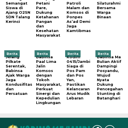
Semangat
Petani
Patroli
Silaturahmi
Siswa di
Pare,
Malam dan
Bersama
Ajang O2SN
Dukung
Komsos di
Warga
SDN Talang
Ketahanan
Ponpes
Binaan
Kerinci
Pangan
As’ad Demi
dan
Jaga
Kesehatan
Kamtibmas
Masyarakat
Berita
Berita
Berita
Berita
Jelang
Babinsa
Kodim
Babinsa Ma
Pilkate
Paal Lima
0415/Jambi
Bulian Aktif
Serentak,
Jalin
Siaga di
Dampingi
Babinsa
Komsos
Pos Pam
Posyandu,
Ajak Warga
dengan
dan Pos
Wujud
Jaga
Tokoh
Yan,
Nyata
Kondusifitas
Masyarakat,
Pastikan
Dukung
dan
Perkuat
Kelancaran
Pencegahan
Persatuan
Sinergi dan
Arus Mudik
Stunting di
Kepedulian
Lebaran
Batanghari
Lingkungan