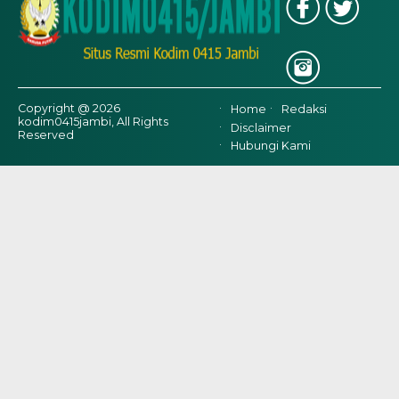
Copyright @ 2026
Home
Redaksi
kodim0415jambi, All Rights
Disclaimer
Reserved
Hubungi Kami