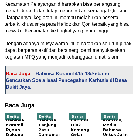
Kecamatan Pelayangan diharapkan bisa berlangsung
meriah, kreatif, dan tetap menonjolkan semangat Qur’ani.
Harapannya, kegiatan ini mampu melahirkan peserta
terbaik, khususnya para Hafidz dan Qori terbaik yang bisa
mewakili Kecamatan ke tingkat yang lebih tinggi.
Dengan adanya musyawarah ini, diharapkan seluruh pihak
dapat berperan aktif dan bersinergi demi menyukseskan
kegiatan MTQ yang menjadi kebanggaan umat Islam
Baca Juga :
Babinsa Koramil 415-13/Sebapo
Gencarkan Sosialisasi Pencegahan Karhutla di Desa
Bukit Jaya.
Baca Juga
Berita
Berita
Berita
Berita
Babinsa
Babinsa
Babinsa
Komsos,
Koramil
Tanjung
Olak
Media
Pijoan
Pasir
Kemang
Babinsa
Dukung
Dampingi
Gelar
Untuk Jalin