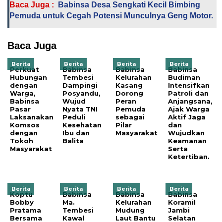
Baca Juga :
Babinsa Desa Sengkati Kecil Bimbing
Pemuda untuk Cegah Potensi Munculnya Geng Motor.
Baca Juga
Berita
Berita
Berita
Berita
Perkuat
Babinsa
Babinsa
Babinsa
Hubungan
Tembesi
Kelurahan
Budiman
dengan
Dampingi
Kasang
Intensifkan
Warga,
Posyandu,
Dorong
Patroli dan
Babinsa
Wujud
Peran
Anjangsana,
Pasar
Nyata TNI
Pemuda
Ajak Warga
Laksanakan
Peduli
sebagai
Aktif Jaga
Komsos
Kesehatan
Pilar
dan
dengan
Ibu dan
Masyarakat
Wujudkan
Tokoh
Balita
Keamanan
Masyarakat
Serta
Ketertiban.
Berita
Berita
Berita
Berita
Koptu
Babinsa
Babinsa
Babinsa
Bobby
Ma.
Kelurahan
Koramil
Pratama
Tembesi
Mudung
Jambi
Bersama
Kawal
Laut Bantu
Selatan