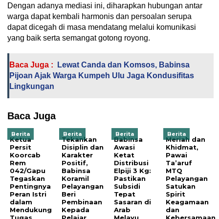
Dengan adanya mediasi ini, diharapkan hubungan antar
warga dapat kembali harmonis dan persoalan serupa
dapat dicegah di masa mendatang melalui komunikasi
yang baik serta semangat gotong royong.
Baca Juga :
Lewat Canda dan Komsos, Babinsa
Pijoan Ajak Warga Kumpeh Ulu Jaga Kondusifitas
Lingkungan
Baca Juga
Berita
Berita
Berita
Berita
Ketua
Tekankan
Babinsa
Meriah dan
Persit
Disiplin dan
Awasi
Khidmat,
Koorcab
Karakter
Ketat
Pawai
Rem
Positif,
Distribusi
Ta’aruf
042/Gapu
Babinsa
Elpiji 3 Kg:
MTQ
Tegaskan
Koramil
Pastikan
Pelayangan
Pentingnya
Pelayangan
Subsidi
Satukan
Peran Istri
Beri
Tepat
Spirit
dalam
Pembinaan
Sasaran di
Keagamaan
Mendukung
Kepada
Arab
dan
Tugas
Pelajar
Melayu
Kebersamaan