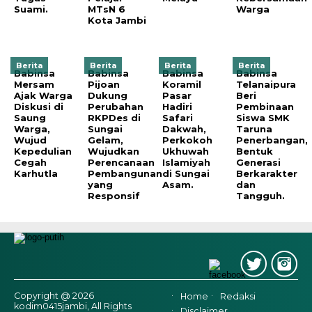
Suami.
MTsN 6
Warga
Kota Jambi
Berita
Berita
Berita
Berita
Babinsa
Babinsa
Babinsa
Babinsa
Mersam
Pijoan
Koramil
Telanaipura
Ajak Warga
Dukung
Pasar
Beri
Diskusi di
Perubahan
Hadiri
Pembinaan
Saung
RKPDes di
Safari
Siswa SMK
Warga,
Sungai
Dakwah,
Taruna
Wujud
Gelam,
Perkokoh
Penerbangan,
Kepedulian
Wujudkan
Ukhuwah
Bentuk
Cegah
Perencanaan
Islamiyah
Generasi
Karhutla
Pembangunan
di Sungai
Berkarakter
yang
Asam.
dan
Responsif
Tangguh.
Copyright @ 2026
Home
Redaksi
kodim0415jambi, All Rights
Disclaimer