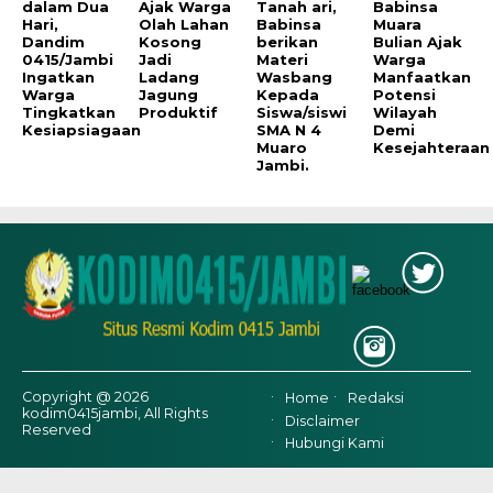
dalam Dua
Ajak Warga
Tanah ari,
Babinsa
Hari,
Olah Lahan
Babinsa
Muara
Dandim
Kosong
berikan
Bulian Ajak
0415/Jambi
Jadi
Materi
Warga
Ingatkan
Ladang
Wasbang
Manfaatkan
Warga
Jagung
Kepada
Potensi
Tingkatkan
Produktif
Siswa/siswi
Wilayah
Kesiapsiagaan
SMA N 4
Demi
Muaro
Kesejahteraan
Jambi.
Copyright @ 2026
Home
Redaksi
kodim0415jambi, All Rights
Disclaimer
Reserved
Hubungi Kami