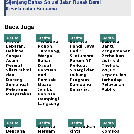
Sijenjang Bahas Solusi Jalan Rusak Demi
Keselamatan Bersama
Baca Juga
Berita
Berita
Berita
Berita
Pasca
Tertimpa
Babinsa
Babinsa
Lebaran,
Pohon
Handil Jaya
Bantu
Babinsa
Tumbang,
Hadiri
Pengamanan
Sungai
Warga
Silaturahmi
Perbaikan
Asam
Bahar
Forum RT,
Listrik di
Pererat
Dapat
Perkuat
Thehok,
Silaturahmi
Bantuan
Sinergi dan
Wujud
dan
dari
Dukung
Kepedulian
Dorong
Pemkab
Program
terhadap
Semangat
Muaro
Kampung
Pelayanan
Pelayanan
Jambi,
Bahagia.
Publik
Masyarakat
Babinsa
Dampingi
Langsung.
Berita
Berita
Berita
Berita
Dua
Babinsa
Tingkatkan
Lewat
Bencana
Mersam
cinta
Komsos,