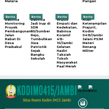
Malaria
Pangan
Berita
Berita
Berita
Berita
Babinsa
Babinsa
Wujud
Asah
Monitoring
Jadi Irup di
Empati dan
Keterampilan
Proyek
SDN
Kedekatan,
Prajurit,
Pembangunan
85/Sumber
Babinsa
Kodim
Jalan
Rejo,
Koramil
0415/Jambi
Rabat Di
Tumbuhkan
415-
Jalani PSJM
Desa
Jiwa
10/Jambi
Materi
Praibakul
Patriotik
Selatan
Renang
Sejak
Hadiri
Militer
Bangku
Takziah
Sekolah
Tokoh
Masyarakat
Paal Merah