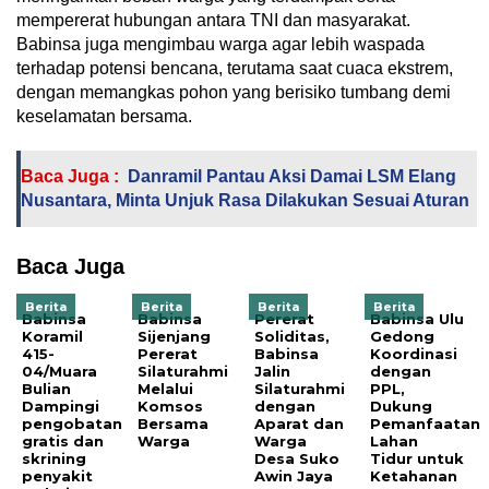
mempererat hubungan antara TNI dan masyarakat.
Babinsa juga mengimbau warga agar lebih waspada
terhadap potensi bencana, terutama saat cuaca ekstrem,
dengan memangkas pohon yang berisiko tumbang demi
keselamatan bersama.
Baca Juga :
Danramil Pantau Aksi Damai LSM Elang
Nusantara, Minta Unjuk Rasa Dilakukan Sesuai Aturan
Baca Juga
Berita
Berita
Berita
Berita
Babinsa
Babinsa
Pererat
Babinsa Ulu
Koramil
Sijenjang
Soliditas,
Gedong
415-
Pererat
Babinsa
Koordinasi
04/Muara
Silaturahmi
Jalin
dengan
Bulian
Melalui
Silaturahmi
PPL,
Dampingi
Komsos
dengan
Dukung
pengobatan
Bersama
Aparat dan
Pemanfaatan
gratis dan
Warga
Warga
Lahan
skrining
Desa Suko
Tidur untuk
penyakit
Awin Jaya
Ketahanan