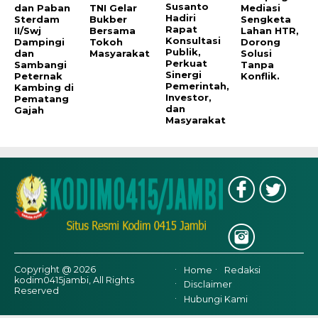
Susanto
dan Paban
TNI Gelar
Mediasi
Hadiri
Sterdam
Bukber
Sengketa
Rapat
II/Swj
Bersama
Lahan HTR,
Konsultasi
Dampingi
Tokoh
Dorong
Publik,
dan
Masyarakat
Solusi
Perkuat
Sambangi
Tanpa
Sinergi
Peternak
Konflik.
Pemerintah,
Kambing di
Investor,
Pematang
dan
Gajah
Masyarakat
Copyright @ 2026
Home
Redaksi
kodim0415jambi, All Rights
Disclaimer
Reserved
Hubungi Kami