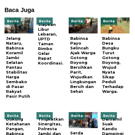
Baca Juga
Berita
Berita
Berita
Berita
Siapkan
Libur
Lebaran,
Jelang
Babinsa
Babinsa
UPTD
Nataru,
Payo
Desa
Taman
Babinsa
Selincah
Bungku
Rimbo
Koramil
Ajak Warga
Turut
Gelar
Jambi
Gotong
Gotong
Rapat
Selatan
Royong
Royong,
Koordinasi.
Pantau
Bersihkan
Wujud
Stabilitas
Parit,
Nyata
Harga
Wujudkan
Sikap
Sembako
Lingkungan
Peduli
di Pasar
Bersih dan
Terhadap
Rakyat
Sehat
Warga.
Pasir Putih
Berita
Berita
Berita
Berita
Dukung
Tingkatkan
Danramil
Ketahanan
Sinergitas,
Suak
Pangan,
Polresta
Kandis
Serda
Babinsa
Jambi dan
Dampingi