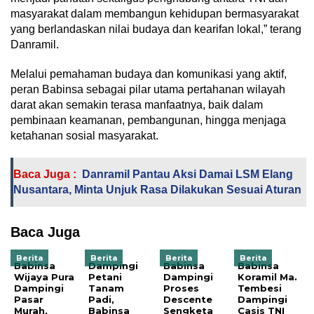
masyarakat dalam membangun kehidupan bermasyarakat
yang berlandaskan nilai budaya dan kearifan lokal,” terang
Danramil.
Melalui pemahaman budaya dan komunikasi yang aktif,
peran Babinsa sebagai pilar utama pertahanan wilayah
darat akan semakin terasa manfaatnya, baik dalam
pembinaan keamanan, pembangunan, hingga menjaga
ketahanan sosial masyarakat.
Baca Juga :
Danramil Pantau Aksi Damai LSM Elang
Nusantara, Minta Unjuk Rasa Dilakukan Sesuai Aturan
Baca Juga
Berita
Berita
Berita
Berita
Babinsa
Dampingi
Babinsa
Babinsa
Wijaya Pura
Petani
Dampingi
Koramil Ma.
Dampingi
Tanam
Proses
Tembesi
Pasar
Padi,
Descente
Dampingi
Murah,
Babinsa
Sengketa
Casis TNI