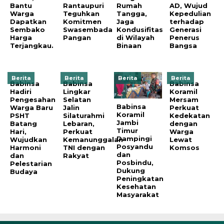
Bantu
Rantaupuri
Rumah
AD, Wujud
Warga
Teguhkan
Tangga,
Kepedulian
Dapatkan
Komitmen
Jaga
terhadap
Sembako
Swasembada
Kondusifitas
Generasi
Harga
Pangan
di Wilayah
Penerus
Terjangkau.
Binaan
Bangsa
Berita
Berita
Berita
Berita
Babinsa
Babinsa
Babinsa
Hadiri
Lingkar
Koramil
Pengesahan
Selatan
Mersam
Babinsa
Warga Baru
Jalin
Perkuat
Koramil
PSHT
Silaturahmi
Kedekatan
Jambi
Batang
Lebaran,
dengan
Timur
Hari,
Perkuat
Warga
Dampingi
Wujudkan
Kemanunggalan
Lewat
Posyandu
Harmoni
TNI dengan
Komsos
dan
dan
Rakyat
Posbindu,
Pelestarian
Dukung
Budaya
Peningkatan
Kesehatan
Masyarakat