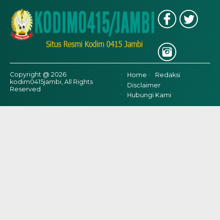
Copyright @ 2026
Home
Redaksi
kodim0415jambi, All Rights
Disclaimer
Reserved
Hubungi Kami