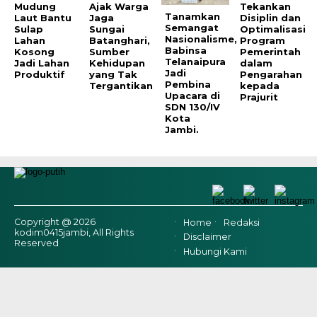
Mudung
Ajak Warga
Tekankan
Tanamkan
Laut Bantu
Jaga
Disiplin dan
Semangat
Sulap
Sungai
Optimalisasi
Nasionalisme,
Lahan
Batanghari,
Program
Babinsa
Kosong
Sumber
Pemerintah
Telanaipura
Jadi Lahan
Kehidupan
dalam
Jadi
Produktif
yang Tak
Pengarahan
Pembina
Tergantikan
kepada
Upacara di
Prajurit
SDN 130/IV
Kota
Jambi.
Copyright @ 2026
Home
Redaksi
kodim0415jambi, All Rights
Disclaimer
Reserved
Hubungi Kami