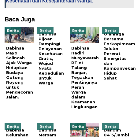
Kesehatan dan Kesejahteraan Warga.
Baca Juga
Berita
Berita
Berita
Berita
Babinsa
Olahraga
Pijoan
Bersama
Dampingi
Forkopimcam
Babinsa
Babinsa
Pelayanan
Jaluko,
Payo
Hadiri
Kesehatan
Pererat
Selincah
Musyawarah
Gratis,
Sinergitas
Ajak Warga
RT di
Wujud
dan
Hidupkan
Talang
Nyata
Kampanyekan
Budaya
Banjar,
Kepedulian
Hidup
Gotong
Tegaskan
untuk
Sehat
Royong
Pentingnya
Warga
untuk
Peran
Pengecoran
Warga
Jalan.
dalam
Keamanan
Lingkungan
Berita
Berita
Berita
Berita
Babinsa
Babinsa
Dandim
Kelurahan
Mersam
0415/Jambi