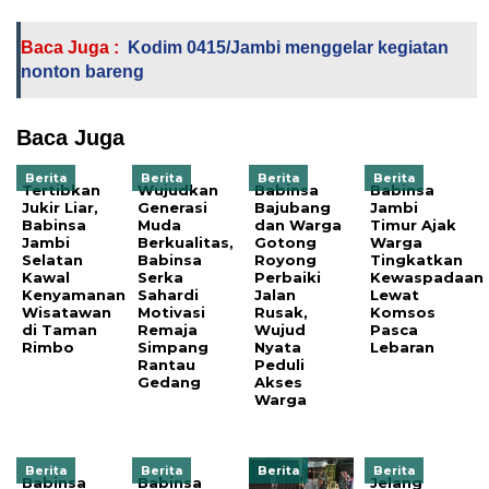
Baca Juga :
Kodim 0415/Jambi menggelar kegiatan
nonton bareng
Baca Juga
Berita
Berita
Berita
Berita
Tertibkan
Wujudkan
Babinsa
Babinsa
Jukir Liar,
Generasi
Bajubang
Jambi
Babinsa
Muda
dan Warga
Timur Ajak
Jambi
Berkualitas,
Gotong
Warga
Selatan
Babinsa
Royong
Tingkatkan
Kawal
Serka
Perbaiki
Kewaspadaan
Kenyamanan
Sahardi
Jalan
Lewat
Wisatawan
Motivasi
Rusak,
Komsos
di Taman
Remaja
Wujud
Pasca
Rimbo
Simpang
Nyata
Lebaran
Rantau
Peduli
Gedang
Akses
Warga
Berita
Berita
Berita
Berita
Babinsa
Babinsa
Jelang