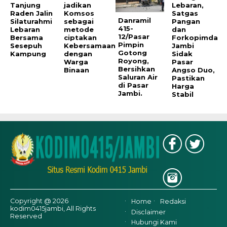
Tanjung
jadikan
Lebaran,
Raden Jalin
Komsos
Satgas
Danramil
Silaturahmi
sebagai
Pangan
415-
Lebaran
metode
dan
12/Pasar
Bersama
ciptakan
Forkopimda
Pimpin
Sesepuh
Kebersamaan
Jambi
Gotong
Kampung
dengan
Sidak
Royong,
Warga
Pasar
Bersihkan
Binaan
Angso Duo,
Saluran Air
Pastikan
di Pasar
Harga
Jambi.
Stabil
Copyright @ 2026
Home
Redaksi
kodim0415jambi, All Rights
Disclaimer
Reserved
Hubungi Kami