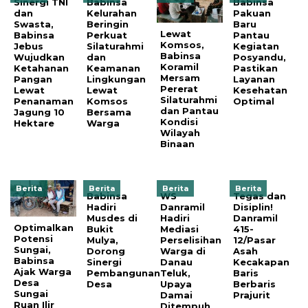
Sinergi TNI
Babinsa
Babinsa
dan
Kelurahan
Pakuan
Swasta,
Beringin
Baru
Lewat
Babinsa
Perkuat
Pantau
Komsos,
Jebus
Silaturahmi
Kegiatan
Babinsa
Wujudkan
dan
Posyandu,
Koramil
Ketahanan
Keamanan
Pastikan
Mersam
Pangan
Lingkungan
Layanan
Pererat
Lewat
Lewat
Kesehatan
Silaturahmi
Penanaman
Komsos
Optimal
dan Pantau
Jagung 10
Bersama
Kondisi
Hektare
Warga
Wilayah
Binaan
Berita
Berita
Berita
Berita
Babinsa
WS
Tegas dan
Hadiri
Danramil
Disiplin!
Musdes di
Hadiri
Danramil
Optimalkan
Bukit
Mediasi
415-
Potensi
Mulya,
Perselisihan
12/Pasar
Sungai,
Dorong
Warga di
Asah
Babinsa
Sinergi
Danau
Kecakapan
Ajak Warga
Pembangunan
Teluk,
Baris
Desa
Desa
Upaya
Berbaris
Sungai
Damai
Prajurit
Ruan Ilir
Ditempuh