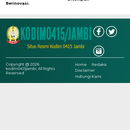
Berinovasi.
Copyright @ 2026
Home
Redaksi
kodim0415jambi, All Rights
Disclaimer
Reserved
Hubungi Kami