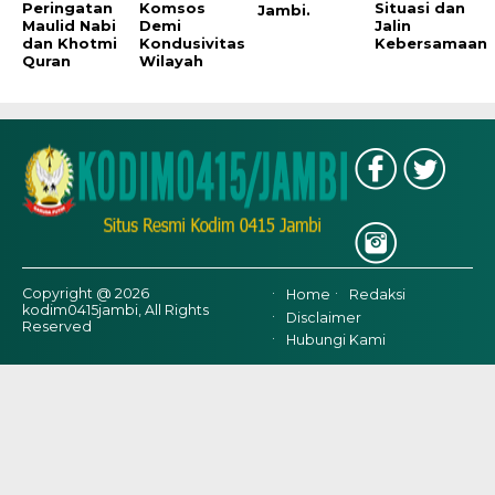
Peringatan
Komsos
Situasi dan
Jambi.
Maulid Nabi
Demi
Jalin
dan Khotmi
Kondusivitas
Kebersamaan
Quran
Wilayah
Copyright @ 2026
Home
Redaksi
kodim0415jambi, All Rights
Disclaimer
Reserved
Hubungi Kami