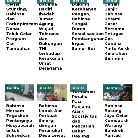
Berita
Berita
Berita
Berita
Cegah
Babinsa
Dukung
Cegah
Stunting,
Hadiri
Ketahanan
Banjir,
Babinsa
Ibadah
Pangan,
Babinsa
dan
Jumat
Babinsa
Koramil
Forkopimcam
Agung,
Sungai
Pasar
Danau
Wujud
Duren
Bersama
Teluk Gelar
Toleransi
Sosialisasikan
Petugas
Program
dan
Pembangunan
Cek
Gizi
Dukungan
Irigasi
Kondisi
Tambahan
TNI
Sumur Bor
Pintu Air di
terhadap
Kelurahan
Kerukunan
Beringin
Umat
Beragama
Berita
Berita
Berita
Berita
Turnamen
Perahu
Pasir
Babinsa
Babinsa
Babinsa
Panjang,
Mersam
Lopak Aur
Bakung
Ajang
Tegaskan
Perkuat
Jaya Gelar
Sportivitas
Pentingnya
Sinergi
Komsos di
dan
Musyawarah
dengan
Warung
Pencarian
untuk
Perangkat
Bandrek,
Bakat
Sukseskan
Desa Lewat
Pantau
Dayung