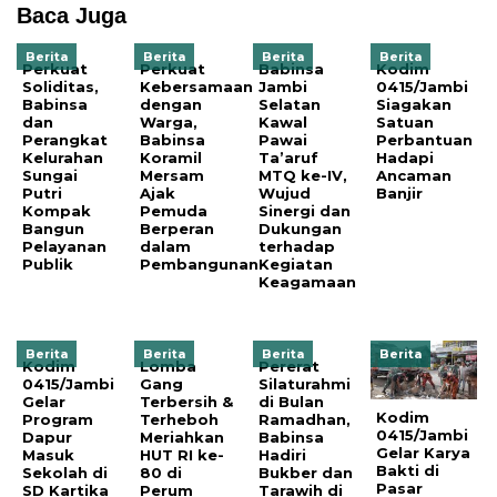
Baca Juga
Berita
Berita
Berita
Berita
Perkuat
Perkuat
Babinsa
Kodim
Soliditas,
Kebersamaan
Jambi
0415/Jambi
Babinsa
dengan
Selatan
Siagakan
dan
Warga,
Kawal
Satuan
Perangkat
Babinsa
Pawai
Perbantuan
Kelurahan
Koramil
Ta’aruf
Hadapi
Sungai
Mersam
MTQ ke-IV,
Ancaman
Putri
Ajak
Wujud
Banjir
Kompak
Pemuda
Sinergi dan
Bangun
Berperan
Dukungan
Pelayanan
dalam
terhadap
Publik
Pembangunan
Kegiatan
Keagamaan
Berita
Berita
Berita
Berita
Kodim
Lomba
Pererat
0415/Jambi
Gang
Silaturahmi
Gelar
Terbersih &
di Bulan
Kodim
Program
Terheboh
Ramadhan,
0415/Jambi
Dapur
Meriahkan
Babinsa
Gelar Karya
Masuk
HUT RI ke-
Hadiri
Bakti di
Sekolah di
80 di
Bukber dan
Pasar
SD Kartika
Perum
Tarawih di