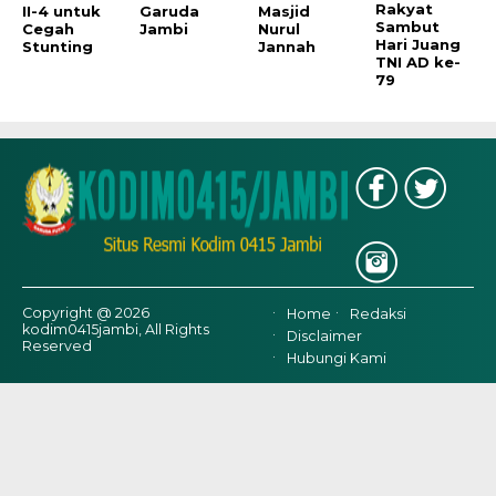
Rakyat
II-4 untuk
Garuda
Masjid
Sambut
Cegah
Jambi
Nurul
Hari Juang
Stunting
Jannah
TNI AD ke-
79
Copyright @ 2026
Home
Redaksi
kodim0415jambi, All Rights
Disclaimer
Reserved
Hubungi Kami