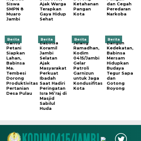
Siswa
Ajak Warga
Ketahanan
dan Cegah
SMPN 8
Terapkan
Pangan
Peredaran
Muaro
Gaya Hidup
Kota
Narkoba
Jambi
Sehat
Berita
Berita
Berita
Berita
Bantu
Babinsa
Jelang
Bangun
Petani
Koramil
Ramadhan,
Kedekatan,
Siapkan
Jambi
Kodim
Babinsa
Lahan,
Selatan
0415/Jambi
Mersam
Babinsa
Ajak
Gelar
Hidupkan
Ma.
Masyarakat
Patroli
Budaya
Tembesi
Perkuat
Garnizun
Tegur Sapa
Dorong
Ibadah
untuk Jaga
dan
Produktivitas
Saat Hadiri
Kondusifitas
Gotong
Pertanian
Peringatan
Kota
Royong
Desa Pulau
Isra Mi’raj di
Masjid
Sabilul
Huda