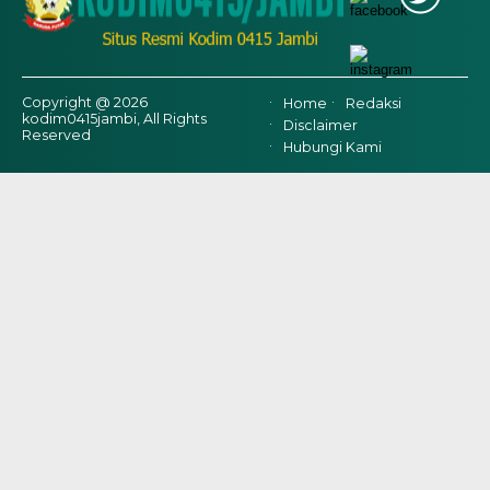
Copyright @ 2026
Home
Redaksi
kodim0415jambi, All Rights
Disclaimer
Reserved
Hubungi Kami