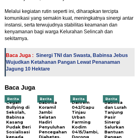
Melalui kegiatan rutin seperti ini, diharapkan tercipta
komunikasi yang semakin kuat, meningkatnya sinergi antar
instansi, serta terwujudnya stabilitas keamanan dan
kenyamanan bagi warga Kelurahan Selincah dan
sekitarnya.
Baca Juga :
Sinergi TNI dan Swasta, Babinsa Jebus
Wujudkan Ketahanan Pangan Lewat Penanaman
Jagung 10 Hektare
Baca Juga
Berita
Berita
Berita
Berita
Cegah
Babinsa
Danrem
Babinsa
Bullying di
Koramil
042/Gapu
dan Lurah
Sekolah,
Jambi
Tinjau
Tanjung
Babinsa
Selatan
Urban
Pasir
Kasang
Hadiri
Farming
Sinergi
Pudak Beri
Penyuluhan
Kodim
Salurkan
Sosialisasi
Pencegahan
0415/Jambi,
Bantuan
kepada
Diabetes,
Dorong
Pangan