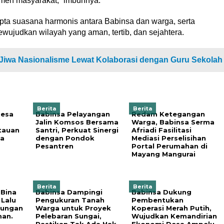
lemen masyarakat,” imbuhnya.
cipta suasana harmonis antara Babinsa dan warga, serta
ujudkan wilayah yang aman, tertib, dan sejahtera.
iwa Nasionalisme Lewat Kolaborasi dengan Guru Sekolah
Berita
Berita
Desa
Babinsa Pelayangan
Redam Ketegangan
Jalin Komsos Bersama
Warga, Babinsa Serma
tauan
Santri, Perkuat Sinergi
Afriadi Fasilitasi
a
dengan Pondok
Mediasi Perselisihan
Pesantren
Portal Perumahan di
Mayang Mangurai
Berita
Berita
 Bina
Babinsa Dampingi
Babinsa Dukung
 Lalu
Pengukuran Tanah
Pembentukan
kungan
Warga untuk Proyek
Koperasi Merah Putih,
man.
Pelebaran Sungai,
Wujudkan Kemandirian