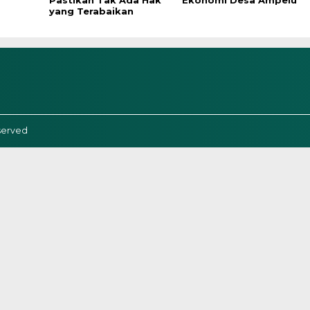
Pastikan Tak Ada Hak
Ekonomi Desa Ampelu
yang Terabaikan
served