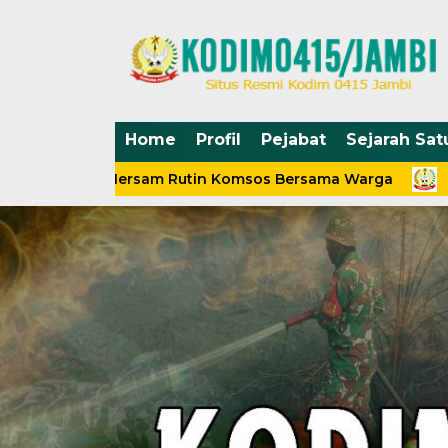
Home
Profil
Pejabat
Sejarah Sat
ramil Mersam Rutin Komsos Bersama Warga
Silaturah