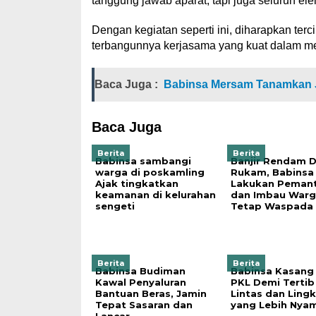
tanggung jawab aparat, tapi juga seluruh e
Dengan kegiatan seperti ini, diharapkan ter
terbangunnya kerjasama yang kuat dalam mew
Baca Juga :
Babinsa Mersam Tanamkan J
Baca Juga
Berita
Berita
Babinsa sambangi
Banjir Rendam 
warga di poskamling
Rukam, Babinsa
Ajak tingkatkan
Lakukan Peman
keamanan di kelurahan
dan Imbau Warg
sengeti
Tetap Waspada
Berita
Berita
Babinsa Budiman
Babinsa Kasang
Kawal Penyaluran
PKL Demi Tertib
Bantuan Beras, Jamin
Lintas dan Ling
Tepat Sasaran dan
yang Lebih Nya