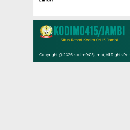
Lancar
Copyright @ 2026 kodim0415jambi, All Rights Re