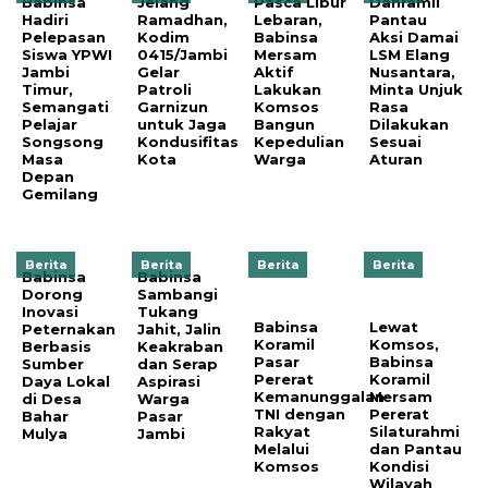
Babinsa
Jelang
Pasca Libur
Danramil
Hadiri
Ramadhan,
Lebaran,
Pantau
Pelepasan
Kodim
Babinsa
Aksi Damai
Siswa YPWI
0415/Jambi
Mersam
LSM Elang
Jambi
Gelar
Aktif
Nusantara,
Timur,
Patroli
Lakukan
Minta Unjuk
Semangati
Garnizun
Komsos
Rasa
Pelajar
untuk Jaga
Bangun
Dilakukan
Songsong
Kondusifitas
Kepedulian
Sesuai
Masa
Kota
Warga
Aturan
Depan
Gemilang
Berita
Berita
Berita
Berita
Babinsa
Babinsa
Dorong
Sambangi
Inovasi
Tukang
Babinsa
Lewat
Peternakan
Jahit, Jalin
Koramil
Komsos,
Berbasis
Keakraban
Pasar
Babinsa
Sumber
dan Serap
Pererat
Koramil
Daya Lokal
Aspirasi
Kemanunggalan
Mersam
di Desa
Warga
TNI dengan
Pererat
Bahar
Pasar
Rakyat
Silaturahmi
Mulya
Jambi
Melalui
dan Pantau
Komsos
Kondisi
Wilayah