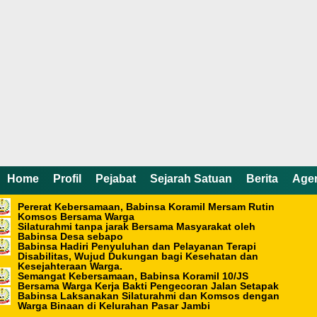
Home /
Berita
Home
Profil
Pejabat
Sejarah Satuan
Berita
Age
Senin, 30 Juni 2025 - 08:37 WIB
Pererat Kebersamaan, Babinsa Koramil Mersam Rutin
Dukung Program Ketahanan
Komsos Bersama Warga
Silaturahmi tanpa jarak Bersama Masyarakat oleh
Babinsa Desa sebapo
Pangan Babinsa Dampingi
Babinsa Hadiri Penyuluhan dan Pelayanan Terapi
Disabilitas, Wujud Dukungan bagi Kesehatan dan
Kesejahteraan Warga.
PPL Turun Kesawah
Semangat Kebersamaan, Babinsa Koramil 10/JS
Bersama Warga Kerja Bakti Pengecoran Jalan Setapak
Babinsa Laksanakan Silaturahmi dan Komsos dengan
Warga Binaan di Kelurahan Pasar Jambi