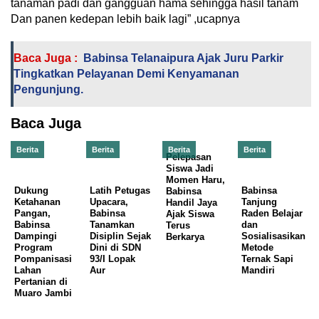
tanaman padi dan gangguan hama sehingga hasil tanam
Dan panen kedepan lebih baik lagi” ,ucapnya
Baca Juga :
Babinsa Telanaipura Ajak Juru Parkir
Tingkatkan Pelayanan Demi Kenyamanan
Pengunjung.
Baca Juga
Berita
Berita
Berita
Berita
Pelepasan
Siswa Jadi
Momen Haru,
Dukung
Latih Petugas
Babinsa
Babinsa
Ketahanan
Upacara,
Tanjung
Handil Jaya
Pangan,
Babinsa
Raden Belajar
Ajak Siswa
Babinsa
Tanamkan
dan
Terus
Dampingi
Disiplin Sejak
Sosialisasikan
Berkarya
Program
Dini di SDN
Metode
Pompanisasi
93/I Lopak
Ternak Sapi
Lahan
Aur
Mandiri
Pertanian di
Muaro Jambi