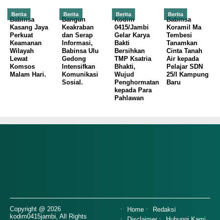
Berita
Berita
Berita
Berita
Babinsa
Bangun
Kodim
Babinsa
Kasang Jaya
Keakraban
0415/Jambi
Koramil Ma
Perkuat
dan Serap
Gelar Karya
Tembesi
Keamanan
Informasi,
Bakti
Tanamkan
Wilayah
Babinsa Ulu
Bersihkan
Cinta Tanah
Lewat
Gedong
TMP Ksatria
Air kepada
Komsos
Intensifkan
Bhakti,
Pelajar SDN
Malam Hari.
Komunikasi
Wujud
25/I Kampung
Sosial.
Penghormatan
Baru
kepada Para
Pahlawan
Copyright @ 2026
Home
Redaksi
kodim0415jambi, All Rights
Disclaimer
Hubungi Kami