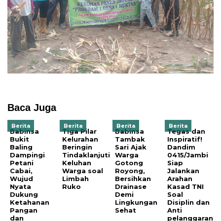
Baca Juga
Berita
Berita
Berita
Berita
Babinsa
Tiga Pilar
Babinsa
Tegas dan
Bukit
Kelurahan
Tambak
Inspiratif!
Baling
Beringin
Sari Ajak
Dandim
Dampingi
Tindaklanjuti
Warga
0415/Jambi
Petani
Keluhan
Gotong
Siap
Cabai,
Warga soal
Royong,
Jalankan
Wujud
Limbah
Bersihkan
Arahan
Nyata
Ruko
Drainase
Kasad TNI
Dukung
Demi
Soal
Ketahanan
Lingkungan
Disiplin dan
Pangan
Sehat
Anti
dan
pelanggaran