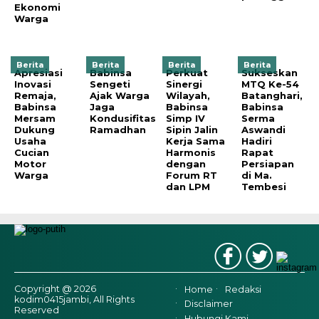
Ekonomi
Warga
Berita
Berita
Berita
Berita
Apresiasi
Babinsa
Perkuat
Sukseskan
Inovasi
Sengeti
Sinergi
MTQ Ke-54
Remaja,
Ajak Warga
Wilayah,
Batanghari,
Babinsa
Jaga
Babinsa
Babinsa
Mersam
Kondusifitas
Simp IV
Serma
Dukung
Ramadhan
Sipin Jalin
Aswandi
Usaha
Kerja Sama
Hadiri
Cucian
Harmonis
Rapat
Motor
dengan
Persiapan
Warga
Forum RT
di Ma.
dan LPM
Tembesi
Copyright @ 2026
Home
Redaksi
kodim0415jambi, All Rights
Disclaimer
Reserved
Hubungi Kami