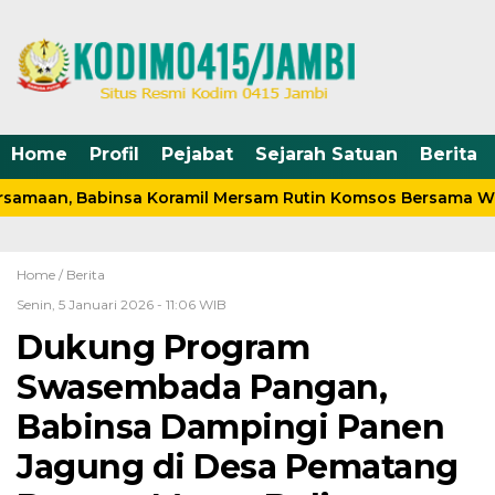
Home
Profil
Pejabat
Sejarah Satuan
Berita
samaan, Babinsa Koramil Mersam Rutin Komsos Bersama Wa
Home /
Berita
Senin, 5 Januari 2026 - 11:06 WIB
Dukung Program
Swasembada Pangan,
Babinsa Dampingi Panen
Jagung di Desa Pematang