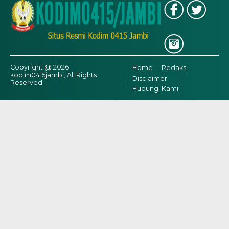
Copyright @ 2026
Home
Redaksi
kodim0415jambi, All Rights
Disclaimer
Reserved
Hubungi Kami