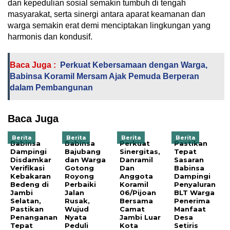
dan kepedulian sosial semakin tumbuh di tengah
masyarakat, serta sinergi antara aparat keamanan dan
warga semakin erat demi menciptakan lingkungan yang
harmonis dan kondusif.
Baca Juga :
Perkuat Kebersamaan dengan Warga,
Babinsa Koramil Mersam Ajak Pemuda Berperan
dalam Pembangunan
Baca Juga
Berita
Berita
Berita
Berita
Babinsa
Babinsa
Perkuat
Pastikan
Dampingi
Bajubang
Sinergitas,
Tepat
Disdamkar
dan Warga
Danramil
Sasaran
Verifikasi
Gotong
Dan
Babinsa
Kebakaran
Royong
Anggota
Dampingi
Bedeng di
Perbaiki
Koramil
Penyaluran
Jambi
Jalan
06/Pijoan
BLT Warga
Selatan,
Rusak,
Bersama
Penerima
Pastikan
Wujud
Camat
Manfaat
Penanganan
Nyata
Jambi Luar
Desa
Tepat
Peduli
Kota
Setiris