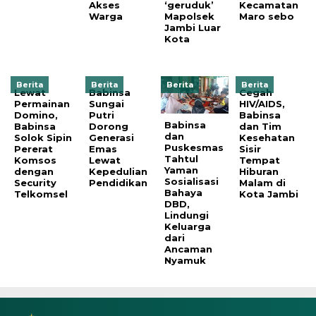
Akses
‘geruduk’
Kecamatan
Warga
Mapolsek
Maro sebo
Jambi Luar
Kota
Berita
Berita
Berita
Berita
Lewat
Babinsa
Cegah
Permainan
Sungai
HIV/AIDS,
Domino,
Putri
Babinsa
Babinsa
Babinsa
Dorong
dan Tim
dan
Solok Sipin
Generasi
Kesehatan
Puskesmas
Pererat
Emas
Sisir
Tahtul
Komsos
Lewat
Tempat
Yaman
dengan
Kepedulian
Hiburan
Sosialisasi
Security
Pendidikan
Malam di
Bahaya
Telkomsel
Kota Jambi
DBD,
Lindungi
Keluarga
dari
Ancaman
Nyamuk