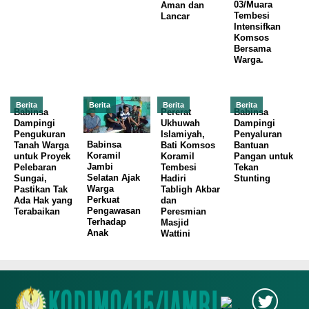
03/Muara
Aman dan
Tembesi
Lancar
Intensifkan
Komsos
Bersama
Warga.
Berita
Berita
Berita
Berita
Babinsa
Pererat
Babinsa
Dampingi
Ukhuwah
Dampingi
Pengukuran
Islamiyah,
Penyaluran
Babinsa
Tanah Warga
Bati Komsos
Bantuan
Koramil
untuk Proyek
Koramil
Pangan untuk
Jambi
Pelebaran
Tembesi
Tekan
Selatan Ajak
Sungai,
Hadiri
Stunting
Warga
Pastikan Tak
Tabligh Akbar
Perkuat
Ada Hak yang
dan
Pengawasan
Terabaikan
Peresmian
Terhadap
Masjid
Anak
Wattini