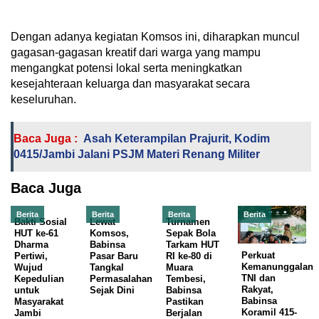
Dengan adanya kegiatan Komsos ini, diharapkan muncul
gagasan-gagasan kreatif dari warga yang mampu
mengangkat potensi lokal serta meningkatkan
kesejahteraan keluarga dan masyarakat secara
keseluruhan.
Baca Juga :
Asah Keterampilan Prajurit, Kodim
0415/Jambi Jalani PSJM Materi Renang Militer
Baca Juga
Berita
Berita
Berita
Berita
Bakti Sosial
Lewat
Turnamen
HUT ke-61
Komsos,
Sepak Bola
Dharma
Babinsa
Tarkam HUT
Perkuat
Pertiwi,
Pasar Baru
RI ke-80 di
Kemanunggalan
Wujud
Tangkal
Muara
TNI dan
Kepedulian
Permasalahan
Tembesi,
Rakyat,
untuk
Sejak Dini
Babinsa
Babinsa
Masyarakat
Pastikan
Koramil 415-
Jambi
Berjalan