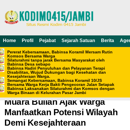
Home
Profil
Pejabat
Sejarah Satuan
Berita
Age
Pererat Kebersamaan, Babinsa Koramil Mersam Rutin
Komsos Bersama Warga
Silaturahmi tanpa jarak Bersama Masyarakat oleh
Babinsa Desa sebapo
Babinsa Hadiri Penyuluhan dan Pelayanan Terapi
Disabilitas, Wujud Dukungan bagi Kesehatan dan
Home /
Berita
Kesejahteraan Warga.
Minggu, 11 Mei 2025 - 07:16 WIB
Semangat Kebersamaan, Babinsa Koramil 10/JS
Bersama Warga Kerja Bakti Pengecoran Jalan Setapak
Babinsa Laksanakan Silaturahmi dan Komsos dengan
Lewat Komsos, Babinsa
Warga Binaan di Kelurahan Pasar Jambi
Muara Bulian Ajak Warga
Manfaatkan Potensi Wilayah
Demi Kesejahteraan