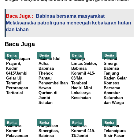
Baca Juga :
Babinsa bersama masyarakat
Melaksanaka patroli guna mencegah kebakaran hutan
dan lahan
Baca Juga
Berita
Berita
Berita
Berita
Uji Kesiapan
Maknai Idul
Sinergi
Pererat
Prajurit,
Adha,
Lintas Sektor,
Sinergi,
Kodim
Babinsa
Babinsa
Babinsa
0415/Jambi
Thehok
Koramil 415-
Tanjung
Gelar Uji
Pantau
03/Ma
Raden Gelar
Terampil
Penyembelihan
Tembesi
Komsos
Perorangan
Hewan
Hadiri Mini
Bersama
Teritorial
Qurban di
Lokakarya
Aparatur
Jambi
Kesehatan
Kelurahan
Selatan
dan Warga
Berita
Berita
Berita
Berita
Babinsa
Tunjukkan
Babinsa
Babinsa
Koramil
Sinergitas,
Koramil 415-
Telanaipura
Pelayangan
Babinsa
11/Jambi
Sisir Pasar