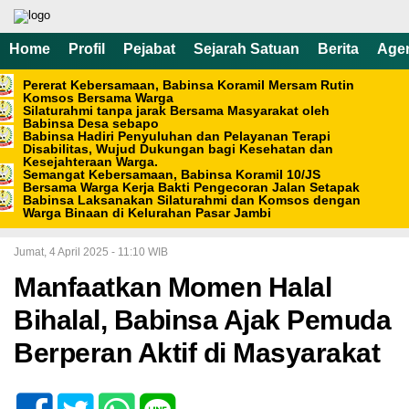
Home
Profil
Pejabat
Sejarah Satuan
Berita
Age
Pererat Kebersamaan, Babinsa Koramil Mersam Rutin
Komsos Bersama Warga
Silaturahmi tanpa jarak Bersama Masyarakat oleh
Babinsa Desa sebapo
Babinsa Hadiri Penyuluhan dan Pelayanan Terapi
Disabilitas, Wujud Dukungan bagi Kesehatan dan
Kesejahteraan Warga.
Semangat Kebersamaan, Babinsa Koramil 10/JS
Bersama Warga Kerja Bakti Pengecoran Jalan Setapak
Babinsa Laksanakan Silaturahmi dan Komsos dengan
Warga Binaan di Kelurahan Pasar Jambi
Home /
Berita
Jumat, 4 April 2025 - 11:10 WIB
Manfaatkan Momen Halal
Bihalal, Babinsa Ajak Pemuda
Berperan Aktif di Masyarakat