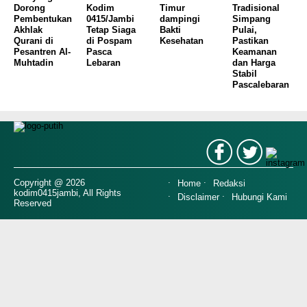
Dorong
Kodim
Timur
Tradisional
Pembentukan
0415/Jambi
dampingi
Simpang
Akhlak
Tetap Siaga
Bakti
Pulai,
Qurani di
di Pospam
Kesehatan
Pastikan
Pesantren Al-
Pasca
Keamanan
Muhtadin
Lebaran
dan Harga
Stabil
Pascalebaran
Copyright @ 2026
Home
Redaksi
kodim0415jambi, All Rights
Disclaimer
Hubungi Kami
Reserved