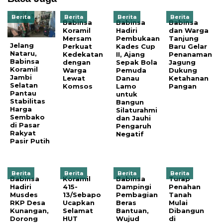
Berita
Berita
Berita
Berita
Babinsa
Babinsa
Babinsa
Koramil
Hadiri
dan Warga
Mersam
Pembukaan
Tanjung
Jelang
Perkuat
Kades Cup
Baru Gelar
Nataru,
Kedekatan
II, Ajang
Penanaman
Babinsa
dengan
Sepak Bola
Jagung
Koramil
Warga
Pemuda
Dukung
Jambi
Lewat
Danau
Ketahanan
Selatan
Komsos
Lamo
Pangan
Pantau
untuk
Stabilitas
Bangun
Harga
Silaturahmi
Sembako
dan Jauhi
di Pasar
Pengaruh
Rakyat
Negatif
Pasir Putih
Berita
Berita
Berita
Berita
Babinsa
Koramil
Babinsa
Turap
Hadiri
415-
Dampingi
Penahan
Musdes
13/Sebapo
Pembagian
Tanah
RKP Desa
Ucapkan
Beras
Mulai
Kunangan,
Selamat
Bantuan,
Dibangun
Dorong
HUT
Wujud
di