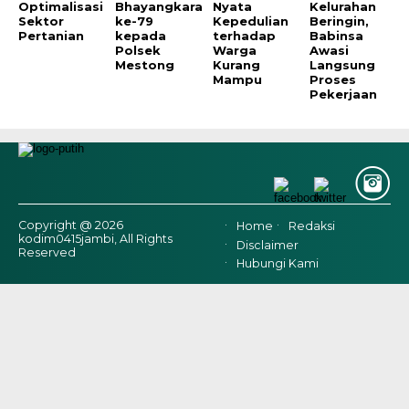
Optimalisasi
Bhayangkara
Nyata
Kelurahan
Sektor
ke-79
Kepedulian
Beringin,
Pertanian
kepada
terhadap
Babinsa
Polsek
Warga
Awasi
Mestong
Kurang
Langsung
Mampu
Proses
Pekerjaan
Copyright @ 2026
Home
Redaksi
kodim0415jambi, All Rights
Disclaimer
Reserved
Hubungi Kami