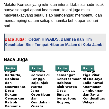
Melalui Komsos yang rutin dan intens, Babinsa hadir tidak
hanya sebagai aparat keamanan, tetapi juga mitra
masyarakat yang selalu siap mendengar, membantu, dan
mendampingi dalam setiap dinamika kehidupan sehari-
hari
Baca Juga :
Cegah HIV/AIDS, Babinsa dan Tim
Kesehatan Sisir Tempat Hiburan Malam di Kota Jambi
Baca Juga
Berita
Berita
Berita
Berita
Cegah
Babinsa
Gelorakan
Sinergi
Karhutla,
Komsos di
semangat
Tiga Pilar
Babinsa
Tanggo
Kebersamaan
di Eka Jaya,
dan
Rajo, Ajak
Babinsa
Solid Kawal
Masyarakat
Warga
ajak Warga
Keamanan
Desa
Jaga
Desa
Lingkungan
Rukam
Ketertiban
Binaan
dan Jaga
Gencarkan
dan
bergotong
Kondusifitas
Patroli
Keindahan
Royong
Wilayah
Bersama
Wisata