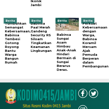
Ikonik
Jambi
Berita
Berita
Berita
Berita
Tumbuhkan
Babinsa
Perkuat
Semangat
Paal Merah
Kebersamaan
Kebersamaan,
Gandeng
dengan
Babinsa
Babinsa
Security RS
Warga,
Sungai
Tembesi
Siloam
Babinsa
Asam
Gotong
Tingkatkan
Koramil
Himbau
Royong
Keamanan
Mersam
Anak-Anak
Bantu
Lingkungan
Ajak
Hindari
Warga
Pemuda
Bermain di
Bangun
Berperan
Sungai
Rumah
dalam
Berarus
Pembangunan
Deras.