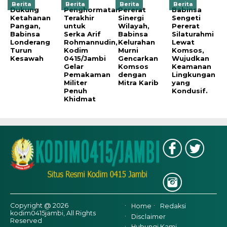
Berita
Berita
Berita
Berita
Dukung
Penghormatan
Pererat
Babinsa
Ketahanan
Terakhir
Sinergi
Sengeti
Pangan,
untuk
Wilayah,
Pererat
Babinsa
Serka Arif
Babinsa
Silaturahmi
Londerang
Rohmannudin,
Kelurahan
Lewat
Turun
Kodim
Murni
Komsos,
Kesawah
0415/Jambi
Gencarkan
Wujudkan
Gelar
Komsos
Keamanan
Pemakaman
dengan
Lingkungan
Militer
Mitra Karib
yang
Penuh
Kondusif.
Khidmat
Copyright @ 2026
Home
Redaksi
kodim0415jambi, All Rights
Disclaimer
Reserved
Hubungi Kami