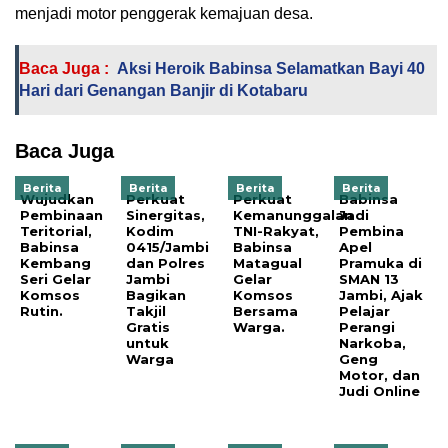
menjadi motor penggerak kemajuan desa.
Baca Juga :
Aksi Heroik Babinsa Selamatkan Bayi 40
Hari dari Genangan Banjir di Kotabaru
Baca Juga
Berita
Berita
Berita
Berita
Wujudkan
Perkuat
Perkuat
Babinsa
Pembinaan
Sinergitas,
Kemanunggalan
Jadi
Teritorial,
Kodim
TNI-Rakyat,
Pembina
Babinsa
0415/Jambi
Babinsa
Apel
Kembang
dan Polres
Matagual
Pramuka di
Seri Gelar
Jambi
Gelar
SMAN 13
Komsos
Bagikan
Komsos
Jambi, Ajak
Rutin.
Takjil
Bersama
Pelajar
Gratis
Warga.
Perangi
untuk
Narkoba,
Warga
Geng
Motor, dan
Judi Online