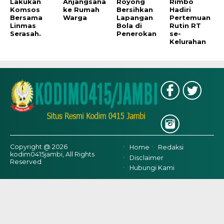
Lakukan
Anjangsana
Royong
Rimbo
Komsos
ke Rumah
Bersihkan
Hadiri
Bersama
Warga
Lapangan
Pertemuan
Linmas
Bola di
Rutin RT
Serasah.
Penerokan
se-
Kelurahan
Copyright @ 2026
Home
Redaksi
kodim0415jambi, All Rights
Disclaimer
Reserved
Hubungi Kami