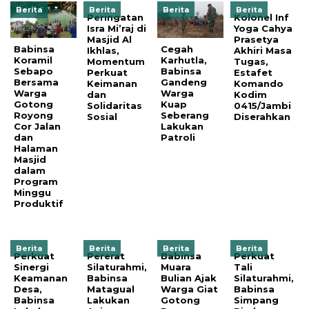
Berita
Berita
Berita
Berita
Peringatan
Kolonel Inf
Isra Mi’raj di
Yoga Cahya
Masjid Al
Prasetya
Babinsa
Cegah
Ikhlas,
Akhiri Masa
Koramil
Karhutla,
Momentum
Tugas,
Sebapo
Babinsa
Perkuat
Estafet
Bersama
Gandeng
Keimanan
Komando
Warga
Warga
dan
Kodim
Gotong
Kuap
Solidaritas
0415/Jambi
Royong
Seberang
Sosial
Diserahkan
Cor Jalan
Lakukan
dan
Patroli
Halaman
Masjid
dalam
Program
Minggu
Produktif
Berita
Berita
Berita
Berita
Perkuat
Pererat
Babinsa
Perkuat
Sinergi
Silaturahmi,
Muara
Tali
Keamanan
Babinsa
Bulian Ajak
Silaturahmi,
Desa,
Matagual
Warga Giat
Babinsa
Babinsa
Lakukan
Gotong
Simpang