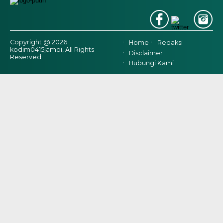
Copyright @ 2026
Home
Redaksi
kodim0415jambi, All Rights
Disclaimer
Reserved
Hubungi Kami