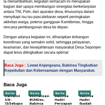
Ia menambahkan, kegiatan semacam ini merupakan
bagian dari upaya membangun sinergitas berkelanjutan
antara TNI, Polri, dan aparatur desa, khususnya dalam
menyikapi isu-isu pascalebaran seperti peningkatan
aktivitas warga, potensi gangguan Kamtibmas, hingga
rencana pembangunan desa ke depan.
Dengan adanya kegiatan ini, diharapkan terbangun
koordinasi yang semakin solid, sehingga pelayanan,
keamanan, dan kesejahteraan masyarakat Desa Seponjen
dapat terus ditingkatkan secara optimal
Baca Juga :
Lewat Anjangsana, Babinsa Tingkatkan
Kepedulian dan Kebersamaan dengan Masyarakat.
Baca Juga
Berita
Berita
Berita
Berita
Danramil
Revitalisasi
Babinsa
Babinsa
415-
BUMDes,
Hadiri
Hadiri
13/Sebapo
Babinsa
Persiapan
Ibadah