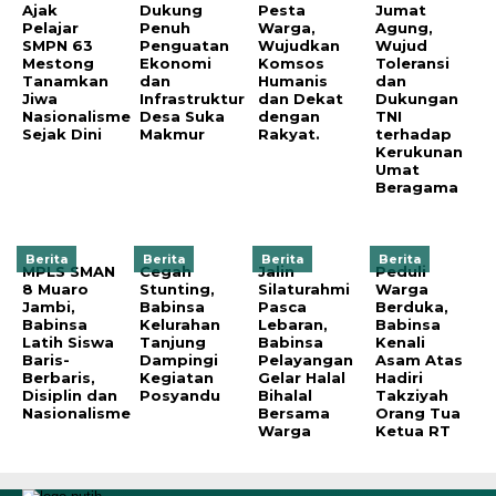
Ajak
Dukung
Pesta
Jumat
Pelajar
Penuh
Warga,
Agung,
SMPN 63
Penguatan
Wujudkan
Wujud
Mestong
Ekonomi
Komsos
Toleransi
Tanamkan
dan
Humanis
dan
Jiwa
Infrastruktur
dan Dekat
Dukungan
Nasionalisme
Desa Suka
dengan
TNI
Sejak Dini
Makmur
Rakyat.
terhadap
Kerukunan
Umat
Beragama
Berita
Berita
Berita
Berita
MPLS SMAN
Cegah
Jalin
Peduli
8 Muaro
Stunting,
Silaturahmi
Warga
Jambi,
Babinsa
Pasca
Berduka,
Babinsa
Kelurahan
Lebaran,
Babinsa
Latih Siswa
Tanjung
Babinsa
Kenali
Baris-
Dampingi
Pelayangan
Asam Atas
Berbaris,
Kegiatan
Gelar Halal
Hadiri
Disiplin dan
Posyandu
Bihalal
Takziyah
Nasionalisme
Bersama
Orang Tua
Warga
Ketua RT