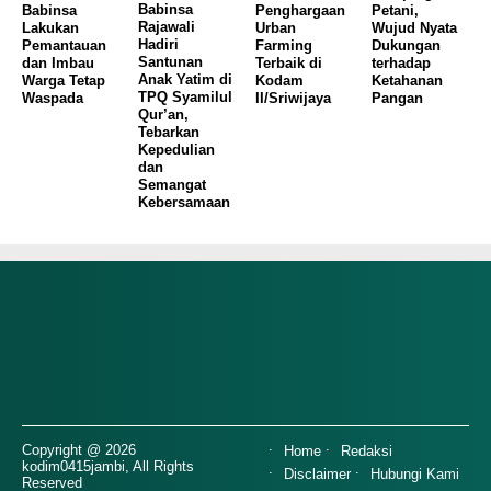
Babinsa
Babinsa
Penghargaan
Petani,
Rajawali
Lakukan
Urban
Wujud Nyata
Hadiri
Pemantauan
Farming
Dukungan
Santunan
dan Imbau
Terbaik di
terhadap
Anak Yatim di
Warga Tetap
Kodam
Ketahanan
TPQ Syamilul
Waspada
II/Sriwijaya
Pangan
Qur’an,
Tebarkan
Kepedulian
dan
Semangat
Kebersamaan
Copyright @ 2026
Home
Redaksi
kodim0415jambi, All Rights
Disclaimer
Hubungi Kami
Reserved