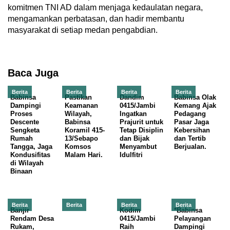
komitmen TNI AD dalam menjaga kedaulatan negara,
mengamankan perbatasan, dan hadir membantu
masyarakat di setiap medan pengabdian.
Baca Juga
Berita
Berita
Berita
Berita
Babinsa
Pastikan
Dandim
Babinsa Olak
Dampingi
Keamanan
0415/Jambi
Kemang Ajak
Proses
Wilayah,
Ingatkan
Pedagang
Descente
Babinsa
Prajurit untuk
Pasar Jaga
Sengketa
Koramil 415-
Tetap Disiplin
Kebersihan
Rumah
13/Sebapo
dan Bijak
dan Tertib
Tangga, Jaga
Komsos
Menyambut
Berjualan.
Kondusifitas
Malam Hari.
Idulfitri
di Wilayah
Binaan
Berita
Berita
Berita
Berita
Banjir
Kodim
*Babinsa
Rendam Desa
0415/Jambi
Pelayangan
Rukam,
Raih
Dampingi