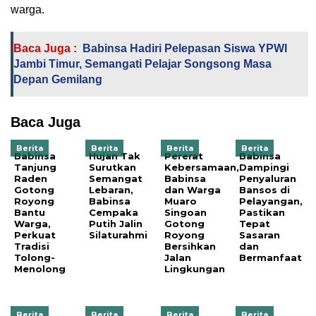
warga.
Baca Juga :
Babinsa Hadiri Pelepasan Siswa YPWI
Jambi Timur, Semangati Pelajar Songsong Masa
Depan Gemilang
Baca Juga
Berita
Berita
Berita
Berita
Babinsa
Hujan Tak
Pererat
Babinsa
Tanjung
Surutkan
Kebersamaan,
Dampingi
Raden
Semangat
Babinsa
Penyaluran
Gotong
Lebaran,
dan Warga
Bansos di
Royong
Babinsa
Muaro
Pelayangan,
Bantu
Cempaka
Singoan
Pastikan
Warga,
Putih Jalin
Gotong
Tepat
Perkuat
Silaturahmi
Royong
Sasaran
Tradisi
Bersihkan
dan
Tolong-
Jalan
Bermanfaat
Menolong
Lingkungan
Berita
Berita
Berita
Berita