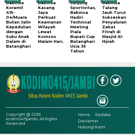
Babinsa
Babinsa
Junjung
Babinsa
Koramil
Kasang
Sportivitas,
Talang
415-
Jaya
Babinsa
Jauh Turut
04/Muara
Perkuat
Hadiri
Sukseskan
Bulian Jalin
Keamanan
Technical
Penyaluran
Kepedulian
Wilayah
Meeting
Zakat
dengan
Lewat
Piala
Fitrah di
Suku Anak
Komsos
Bupati Cup
Masjid Al-
Dalam di
Malam Hari.
Batanghari
Hijrah
Batanghari
Usia 35
Tahun
Copyright @ 2026
Home
Redaksi
kodim0415jambi, All Rights
Disclaimer
Reserved
Hubungi Kami