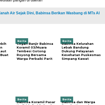
rsediaan pangan di daerah
nah Air Sejak Dini, Babinsa Berikan Wasbang di MTs Al
Berita
Berita
ebih
Cegah Banjir Babinsa
Babinsa Kelurahan
an
Koramil 03/Muara
Lebak Bandung
Laut
Tembesi Gotong
Dukung Pelayanan
 Buat
Royong Bersama
Kesehatan Puskesmas
Warga Perbaiki Parit
Simpang Kawat
Berita
Berita
Babinsa Koramil Pasar
Babinsa dan Warga