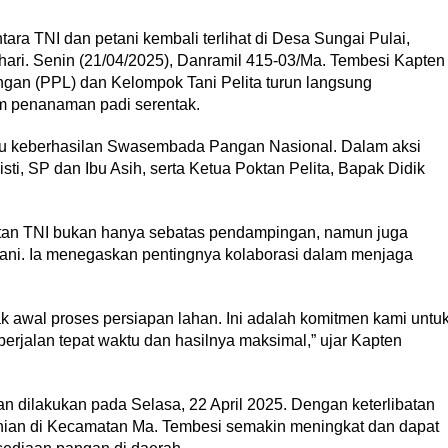
ara TNI dan petani kembali terlihat di Desa Sungai Pulai,
ri. Senin (21/04/2025), Danramil 415-03/Ma. Tembesi Kapten
gan (PPL) dan Kelompok Tani Pelita turun langsung
m penanaman padi serentak.
ju keberhasilan Swasembada Pangan Nasional. Dalam aksi
sti, SP dan Ibu Asih, serta Ketua Poktan Pelita, Bapak Didik
tan TNI bukan hanya sebatas pendampingan, namun juga
tani. Ia menegaskan pentingnya kolaborasi dalam menjaga
jak awal proses persiapan lahan. Ini adalah komitmen kami untu
erjalan tepat waktu dan hasilnya maksimal,” ujar Kapten
 dilakukan pada Selasa, 22 April 2025. Dengan keterlibatan
anian di Kecamatan Ma. Tembesi semakin meningkat dan dapat