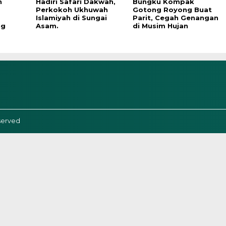
n
Hadiri Safari Dakwah,
Bungku Kompak
Perkokoh Ukhuwah
Gotong Royong Buat
Islamiyah di Sungai
Parit, Cegah Genangan
ng
Asam.
di Musim Hujan
served