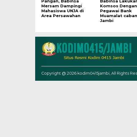
Pangan, Babinsa
Babinsa Lakuka
Mersam Dampingi
Komsos Dengan
Mahasiswa UNJA di
Pegawai Bank
Area Persawahan
Muamalat caba
Jambi
Copyright @ 2026 kodim0415jambi, All Rights Re