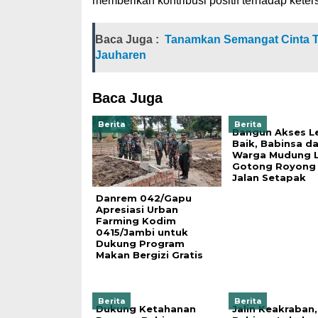
memberikan kontribusi positif terhadap kete
Baca Juga :
Tanamkan Semangat Cinta Ta
Jauharen
Baca Juga
Berita
Berita
Bangun Akses L
Baik, Babinsa d
Warga Mudung 
Gotong Royong
Jalan Setapak
Danrem 042/Gapu
Apresiasi Urban
Farming Kodim
0415/Jambi untuk
Dukung Program
Makan Bergizi Gratis
Berita
Berita
Dukung Ketahanan
Jalin Keakraban,