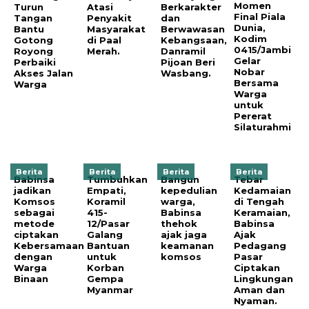
Momen
Turun
Atasi
Berkarakter
Final Piala
Tangan
Penyakit
dan
Dunia,
Bantu
Masyarakat
Berwawasan
Kodim
Gotong
di Paal
Kebangsaan,
0415/Jambi
Royong
Merah.
Danramil
Gelar
Perbaiki
Pijoan Beri
Nobar
Akses Jalan
Wasbang.
Bersama
Warga
Warga
untuk
Pererat
Silaturahmi
Berita
Berita
Berita
Berita
Babinsa
Tumbuhkan
Bangun
Tebar
jadikan
Empati,
kepedulian
Kedamaian
Komsos
Koramil
warga,
di Tengah
sebagai
415-
Babinsa
Keramaian,
metode
12/Pasar
thehok
Babinsa
ciptakan
Galang
ajak jaga
Ajak
Kebersamaan
Bantuan
keamanan
Pedagang
dengan
untuk
komsos
Pasar
Warga
Korban
Ciptakan
Binaan
Gempa
Lingkungan
Myanmar
Aman dan
Nyaman.