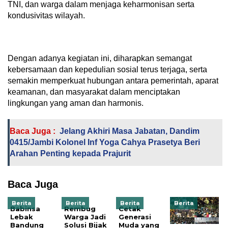
TNI, dan warga dalam menjaga keharmonisan serta
kondusivitas wilayah.
Dengan adanya kegiatan ini, diharapkan semangat
kebersamaan dan kepedulian sosial terus terjaga, serta
semakin memperkuat hubungan antara pemerintah, aparat
keamanan, dan masyarakat dalam menciptakan
lingkungan yang aman dan harmonis.
Baca Juga :
Jelang Akhiri Masa Jabatan, Dandim
0415/Jambi Kolonel Inf Yoga Cahya Prasetya Beri
Arahan Penting kepada Prajurit
Baca Juga
Berita
Berita
Berita
Berita
Babinsa
Rembug
Cetak
Lebak
Warga Jadi
Generasi
Bandung
Solusi Bijak
Muda yang