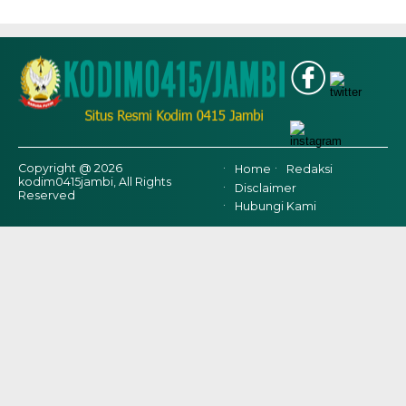
Copyright @ 2026
Home
Redaksi
kodim0415jambi, All Rights
Disclaimer
Reserved
Hubungi Kami