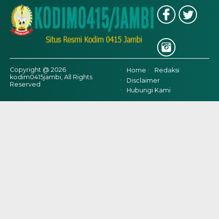
Copyright @ 2026
Home
Redaksi
kodim0415jambi, All Rights
Disclaimer
Reserved
Hubungi Kami