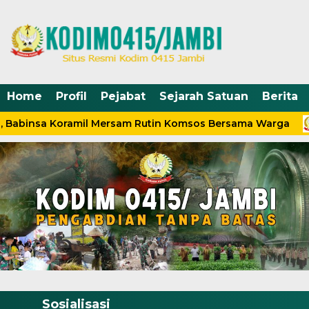
Home
Profil
Pejabat
Sejarah Satuan
Berita
abinsa Koramil Mersam Rutin Komsos Bersama Warga
Sosialisasi