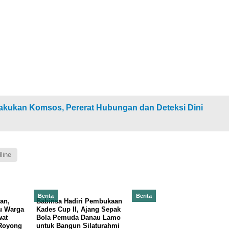
Lakukan Komsos, Pererat Hubungan dan Deteksi Dini
line
Berita
Berita
an,
Babinsa Hadiri Pembukaan
u Warga
Kades Cup II, Ajang Sepak
at
Bola Pemuda Danau Lamo
Royong
untuk Bangun Silaturahmi