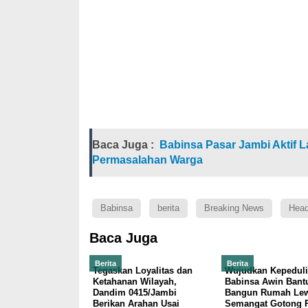
Baca Juga :
Babinsa Pasar Jambi Aktif 
Permasalahan Warga
Babinsa
berita
Breaking News
Head
Baca Juga
Berita
Berita
Tegaskan Loyalitas dan
Wujudkan Kepeduli
Ketahanan Wilayah,
Babinsa Awin Bant
Dandim 0415/Jambi
Bangun Rumah Lew
Berikan Arahan Usai
Semangat Gotong 