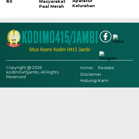
Aparatur
80
Masyarakat
Kelurahan
Paal Merah
Copyright @ 2026
Home
Redaksi
kodim0415jambi, All Rights
Disclaimer
Reserved
Hubungi Kami