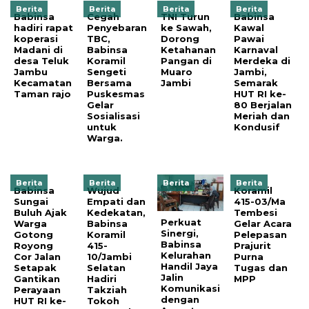
Berita
Berita
Berita
Berita
Babinsa
Cegah
TNI Turun
Babinsa
hadiri rapat
Penyebaran
ke Sawah,
Kawal
koperasi
TBC,
Dorong
Pawai
Madani di
Babinsa
Ketahanan
Karnaval
desa Teluk
Koramil
Pangan di
Merdeka di
Jambu
Sengeti
Muaro
Jambi,
Kecamatan
Bersama
Jambi
Semarak
Taman rajo
Puskesmas
HUT RI ke-
Gelar
80 Berjalan
Sosialisasi
Meriah dan
untuk
Kondusif
Warga.
Berita
Berita
Berita
Berita
Babinsa
Wujud
Koramil
Sungai
Empati dan
415-03/Ma
Buluh Ajak
Kedekatan,
Tembesi
Perkuat
Warga
Babinsa
Gelar Acara
Sinergi,
Gotong
Koramil
Pelepasan
Babinsa
Royong
415-
Prajurit
Kelurahan
Cor Jalan
10/Jambi
Purna
Handil Jaya
Setapak
Selatan
Tugas dan
Jalin
Gantikan
Hadiri
MPP
Komunikasi
Perayaan
Takziah
dengan
HUT RI ke-
Tokoh