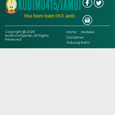
Copyright @ 2026
Home
Redaksi
kodim0415jambi, All Rights
Disclaimer
Reserved
Hubungi Kami