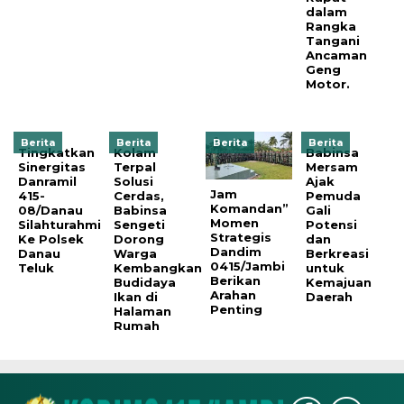
dalam
Rangka
Tangani
Ancaman
Geng
Motor.
Berita
Berita
Berita
Berita
Tingkatkan
Kolam
Babinsa
Sinergitas
Terpal
Mersam
Danramil
Solusi
Ajak
Jam
415-
Cerdas,
Pemuda
Komandan”
08/Danau
Babinsa
Gali
Momen
Silahturahmi
Sengeti
Potensi
Strategis
Ke Polsek
Dorong
dan
Dandim
Danau
Warga
Berkreasi
0415/Jambi
Teluk
Kembangkan
untuk
Berikan
Budidaya
Kemajuan
Arahan
Ikan di
Daerah
Penting
Halaman
Rumah