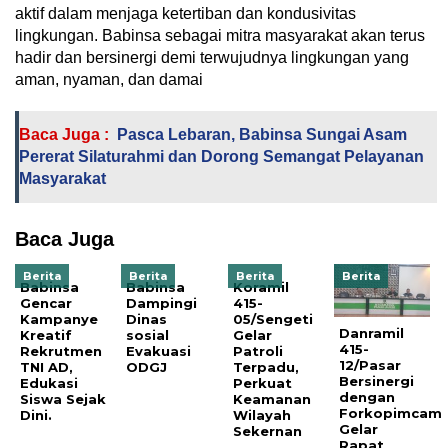
aktif dalam menjaga ketertiban dan kondusivitas
lingkungan. Babinsa sebagai mitra masyarakat akan terus
hadir dan bersinergi demi terwujudnya lingkungan yang
aman, nyaman, dan damai
Baca Juga :
Pasca Lebaran, Babinsa Sungai Asam
Pererat Silaturahmi dan Dorong Semangat Pelayanan
Masyarakat
Baca Juga
Berita
Berita
Berita
Berita
Babinsa
Babinsa
Koramil
Gencar
Dampingi
415-
Kampanye
Dinas
05/Sengeti
Danramil
Kreatif
sosial
Gelar
415-
Rekrutmen
Evakuasi
Patroli
12/Pasar
TNI AD,
ODGJ
Terpadu,
Bersinergi
Edukasi
Perkuat
dengan
Siswa Sejak
Keamanan
Forkopimcam
Dini.
Wilayah
Gelar
Sekernan
Rapat