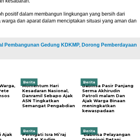
an kesadaran.
oh positif dalam membangun lingkungan yang bersih dari
a warga dan aparat dalam menciptakan situasi yang aman dan
wal Pembangunan Gedung KDKMP, Dorong Pemberdayaan
Berita
Berita
 Warga,
Momentum Hari
Babinsa Pasir Panjang
Pete
Kesadaran Nasional,
Serma Akhirudin
msos
Danramil Sebapo Ajak
Patroli malam Dan
ASN Tingkatkan
Ajak Warga Binaan
Semangat Pengabdian
meningkatkan
kewaspadaan
Berita
Berita
i Ajak
Peringati Isra Mi’raj
*Babinsa Pelayangan
n
1446 H, Kodim
Dampingi Petani,