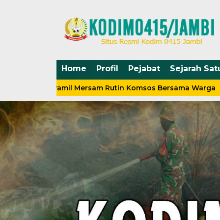
Home
Profil
Pejabat
Sejarah Sat
sa Koramil Mersam Rutin Komsos Bersama Warga
Sil