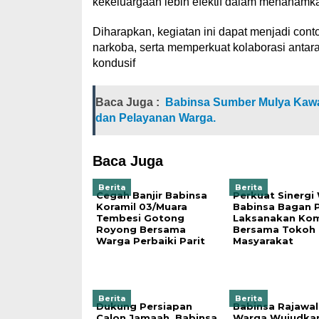
kekeluargaan lebih efektif dalam menanamk
Diharapkan, kegiatan ini dapat menjadi cont
narkoba, serta memperkuat kolaborasi antar
kondusif
Baca Juga :
Babinsa Sumber Mulya Ka
dan Pelayanan Warga.
Baca Juga
Berita
Berita
Cegah Banjir Babinsa
Perkuat Sinergi
Koramil 03/Muara
Babinsa Bagan 
Tembesi Gotong
Laksanakan Ko
Royong Bersama
Bersama Tokoh
Warga Perbaiki Parit
Masyarakat
Berita
Berita
Dukung Persiapan
Babinsa Rajawal
Calon Jamaah, Babinsa
Warga Wujudka