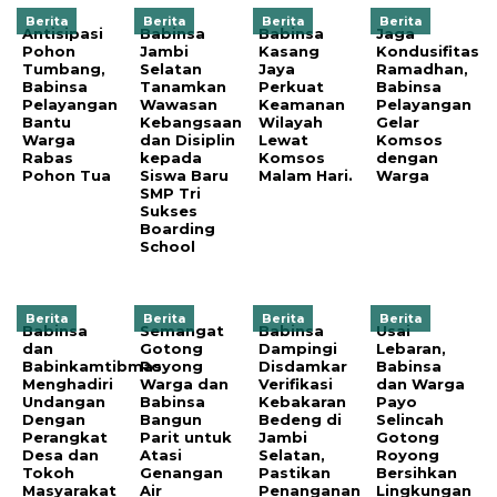
Berita
Berita
Berita
Berita
Antisipasi
Babinsa
Babinsa
Jaga
Pohon
Jambi
Kasang
Kondusifitas
Tumbang,
Selatan
Jaya
Ramadhan,
Babinsa
Tanamkan
Perkuat
Babinsa
Pelayangan
Wawasan
Keamanan
Pelayangan
Bantu
Kebangsaan
Wilayah
Gelar
Warga
dan Disiplin
Lewat
Komsos
Rabas
kepada
Komsos
dengan
Pohon Tua
Siswa Baru
Malam Hari.
Warga
SMP Tri
Sukses
Boarding
School
Berita
Berita
Berita
Berita
Babinsa
Semangat
Babinsa
Usai
dan
Gotong
Dampingi
Lebaran,
Babinkamtibmas
Royong
Disdamkar
Babinsa
Menghadiri
Warga dan
Verifikasi
dan Warga
Undangan
Babinsa
Kebakaran
Payo
Dengan
Bangun
Bedeng di
Selincah
Perangkat
Parit untuk
Jambi
Gotong
Desa dan
Atasi
Selatan,
Royong
Tokoh
Genangan
Pastikan
Bersihkan
Masyarakat
Air
Penanganan
Lingkungan