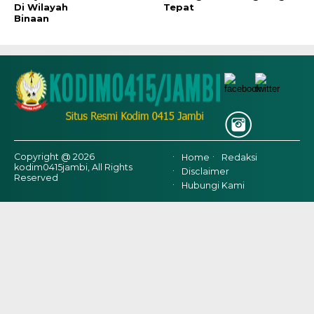
Di Wilayah
Tepat
Binaan
Copyright @ 2026
Home
Redaksi
kodim0415jambi, All Rights
Disclaimer
Reserved
Hubungi Kami