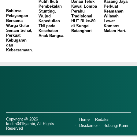
Putih Ikuti
Danau Teluk
Kasang Jaya
Pembekalan
Kawal Lomba
Perkuat
Babinsa
Stunting,
Perahu
Keamanan
Pelayangan
Wujud
Tradisional
Wilayah
Bersama
Kepedulian
HUT RI ke-80
Lewat
Warga Gelar
TNI pada
di Sungai
Komsos
Senam Sehat,
Kesehatan
Batanghari
Malam Hari.
Perkuat
Anak Bangsa.
Kebugaran
dan
Kebersamaan.
Copyright @ 2026
Home
Redaksi
kodim0415jambi, All Rights
Disclaimer
Hubungi Kami
Reserved