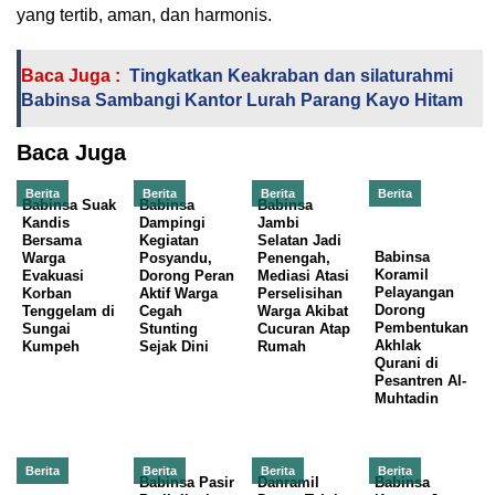
yang tertib, aman, dan harmonis.
Baca Juga :
Tingkatkan Keakraban dan silaturahmi
Babinsa Sambangi Kantor Lurah Parang Kayo Hitam
Baca Juga
Berita
Berita
Berita
Berita
Babinsa Suak
Babinsa
Babinsa
Kandis
Dampingi
Jambi
Bersama
Kegiatan
Selatan Jadi
Babinsa
Warga
Posyandu,
Penengah,
Koramil
Evakuasi
Dorong Peran
Mediasi Atasi
Pelayangan
Korban
Aktif Warga
Perselisihan
Dorong
Tenggelam di
Cegah
Warga Akibat
Pembentukan
Sungai
Stunting
Cucuran Atap
Akhlak
Kumpeh
Sejak Dini
Rumah
Qurani di
Pesantren Al-
Muhtadin
Berita
Berita
Berita
Berita
Babinsa Pasir
Danramil
Babinsa